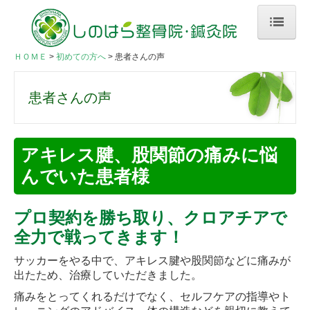
ＨＯＭＥ
ＨＯＭＥ
初めての方へ
患者さんの声
初めての方へ
患者さんの声
患者さんの声
当院のご案内
アキレス腱、股関節の痛みに悩
んでいた患者様
スタッフ紹介
料金のご案内
プロ契約を勝ち取り、クロアチアで
当院でできる施術
全力で戦ってきます！
サッカーをやる中で、アキレス腱や股関節などに痛みが
スポーツ外傷
出たため、治療していただきました。
お悩み別メニュー
痛みをとってくれるだけでなく、セルフケアの指導やト