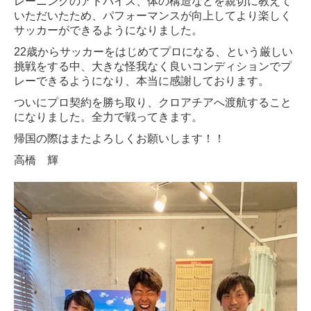
レーニングのアドバイス、体の構造などを親切に教えて
採用情報
いただいたため、パフォーマンスが向上してより楽しく
サッカーができるようになりました。
従業員にインタビュー
22歳からサッカーをはじめてプロになる、という厳しい
挑戦をする中、大きな怪我なく良いコンディションでプ
募集要項（上板橋本院）
レーできるようになり、本当に感謝しております。
募集要項（大山院）
ついにプロ契約を勝ち取り、クロアチアへ渡航すること
になりました。全力で戦ってきます。
お問合せ
帰国の際はまたよろしくお願いします！！
高橋 輝
個人情報保護方針