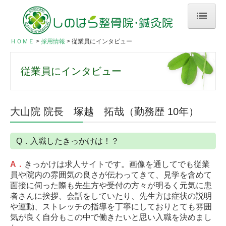
ＨＯＭＥ
ＨＯＭＥ
採用情報
従業員にインタビュー
初めての方へ
従業員にインタビュー
患者さんの声
当院のご案内
大山院 院長 塚越 拓哉（勤務歴 10年）
スタッフ紹介
Q．入職したきっかけは！？
料金のご案内
A
．
きっかけは求人サイトです。画像を通してでも従業
当院でできる施術
員や院内の雰囲気の良さが伝わってきて、見学を含めて
面接に伺った際も先生方や受付の方々が明るく元気に患
スポーツ外傷
者さんに挨拶、会話をしていたり、先生方は症状の説明
や運動、ストレッチの指導を丁寧にしておりとても雰囲
お悩み別メニュー
気が良く自分もこの中で働きたいと思い入職を決めまし