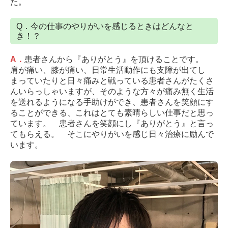
た。
採用情報
Q．今の仕事のやりがいを感じるときはどんなと
従業員にインタビュー
き！？
募集要項（上板橋本院）
A
．
患者さんから『ありがとう』を頂けることです。
肩が痛い、膝が痛い、日常生活動作にも支障が出てし
募集要項（大山院）
まっていたりと日々痛みと戦っている患者さんがたくさ
んいらっしゃいますが、そのような方々が痛み無く生活
お問合せ
を送れるようになる手助けができ、患者さんを笑顔にす
ることができる、これはとても素晴らしい仕事だと思っ
個人情報保護方針
ています。 患者さんを笑顔にし『ありがとう』と言っ
てもらえる。 そこにやりがいを感じ日々治療に励んで
います。