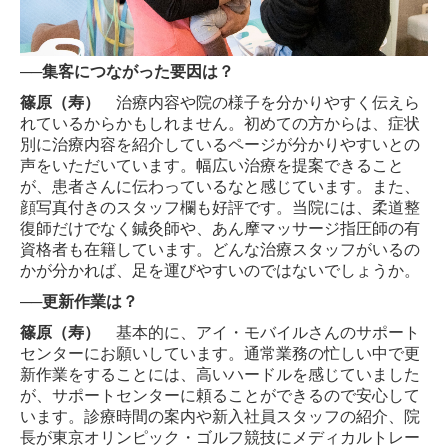
──集客につながった要因は？
篠原（寿）
治療内容や院の様子を分かりやすく伝えら
れているからかもしれません。初めての方からは、症状
別に治療内容を紹介しているページが分かりやすいとの
声をいただいています。幅広い治療を提案できること
が、患者さんに伝わっているなと感じています。また、
顔写真付きのスタッフ欄も好評です。当院には、柔道整
復師だけでなく鍼灸師や、あん摩マッサージ指圧師の有
資格者も在籍しています。どんな治療スタッフがいるの
かが分かれば、足を運びやすいのではないでしょうか。
──更新作業は？
篠原（寿）
基本的に、アイ・モバイルさんのサポート
センターにお願いしています。通常業務の忙しい中で更
新作業をすることには、高いハードルを感じていました
が、サポートセンターに頼ることができるので安心して
います。診療時間の案内や新入社員スタッフの紹介、院
長が東京オリンピック・ゴルフ競技にメディカルトレー