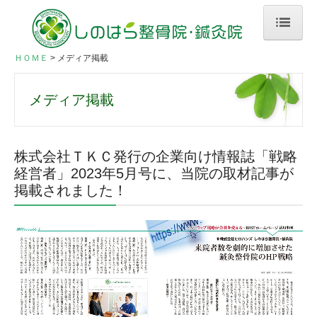
ＨＯＭＥ
ＨＯＭＥ
メディア掲載
初めての方へ
メディア掲載
患者さんの声
当院のご案内
株式会社ＴＫＣ発行の企業向け情報誌「戦略
経営者」2023年5月号に、当院の取材記事が
スタッフ紹介
掲載されました！
料金のご案内
当院でできる施術
スポーツ外傷
お悩み別メニュー