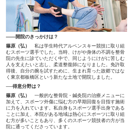
――開院のきっかけは？
篠原（弘）
私は学生時代アルペンスキー競技に取り組
むスポーツ選手でした。当時、けがや身体の不調を整骨
院の先生に診ていただく中で、同じようにけがに苦しむ
人を支えたいと志し、柔道整復師になりました。免許取
得後、自分の腕を試すために、生まれ育った故郷ではな
く東京都板橋区という新たな土地で開院しました。
──得意分野は？
篠原（弘）
一般的な整骨院・鍼灸院の治療メニューに
加えて、スポーツ外傷に悩む方の早期回復を目指す施術
に力を入れています。私自身もスポーツ選手出身である
ことに加え、本院がある地域は熱心にスポーツに取り組
む方が多いこともあり、多くのスポーツ競技者の方が当
院に通ってくださっています。